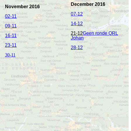
December 2016
November 2016
07-12
02-11
14-12
09-11
21-12
Geen ronde QRL
16-11
Johan
23-11
28-12
30-11