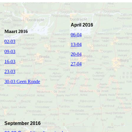
April 2016
Maart 2016
06-04
02-03
13-04
09-03
20-04
16-03
27-04
23-03
30-03 Geen Ronde
September 2016