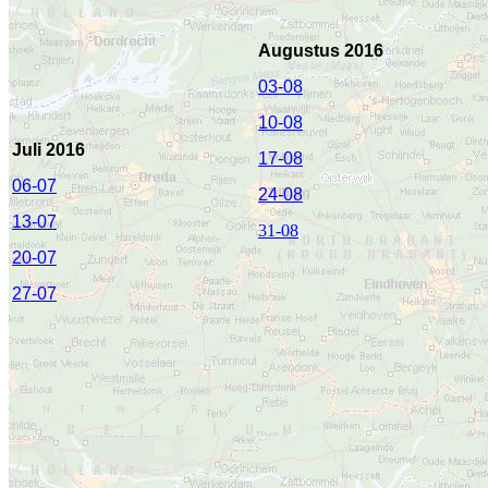
Augustus 2016
03-08
10-08
Juli 2016
17-08
06-07
24-08
13-07
31-08
20-07
27-07