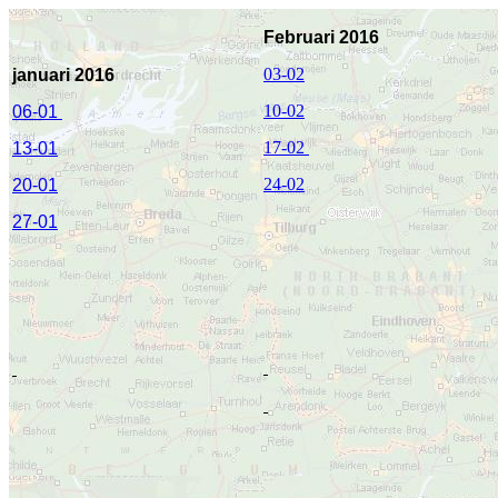
Februari 2016
03-02
januari 201
6
10-02
06-01
17-02
13-01
24-02
20-01
27-01