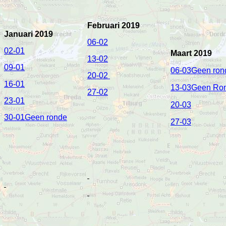
Februari 2019
J
anuari 201
9
06-02
02-01
Maart 2019
13-02
09-01
06-03
Geen ron
20-02
16-01
13-03Geen Ro
27-02
23-01
20-03
30-01Geen ronde
27-03