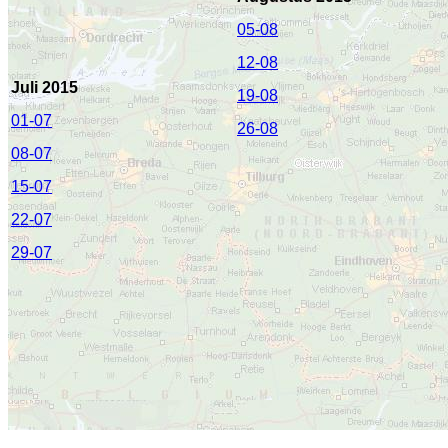
05-08
12-08
Juli 2015
19-08
01-07
26-08
08-07
15-07
22-07
29-07