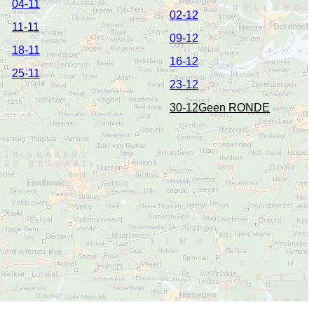
04-11
02-12
11-11
09-12
18-11
16-12
25-11
23-12
30-12Geen RONDE