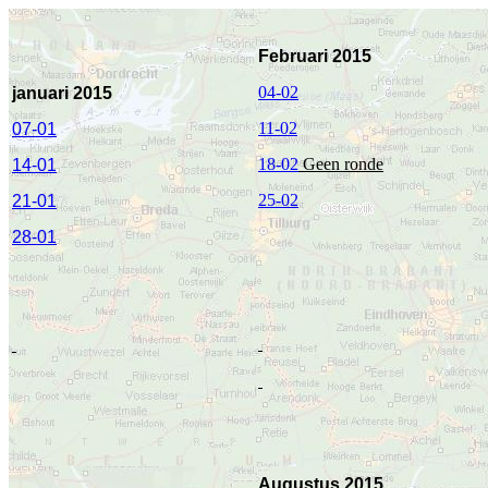
Februari 2015
04-02
januari 201
5
11-02
07-01
18-02
Geen ronde
14-01
25-02
21-01
28-01
Augustus 2015