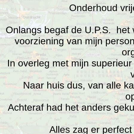
Onderhoud vrij
Onlangs begaf de U.P.S.
het 
voorziening van mijn pers
or
In overleg met mijn superieu
Naar huis dus, van alle 
o
Achteraf had het anders gek
Alles zag er perfect 