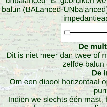
"unbalanced" is, gebruiken we
balun (BALanced-UNbalanced) 
impedantiea
De mult
Dit is niet meer dan twee of
zelfde balun
De i
Om een dipool horizontaal 
pun
Indien we slechts één mast